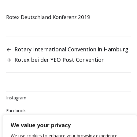
Rotex Deutschland Konferenz 2019
←
Rotary International Convention in Hamburg
→
Rotex bei der YEO Post Convention
Instagram
Facebook
Datenschutzerklärung
We value your privacy
We use cookies to enhance your browsing experience,
Impressum