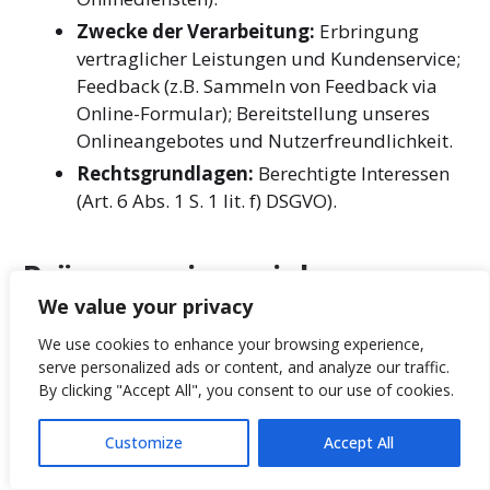
Zwecke der Verarbeitung:
Erbringung
vertraglicher Leistungen und Kundenservice;
Feedback (z.B. Sammeln von Feedback via
Online-Formular); Bereitstellung unseres
Onlineangebotes und Nutzerfreundlichkeit.
Rechtsgrundlagen:
Berechtigte Interessen
(Art. 6 Abs. 1 S. 1 lit. f) DSGVO).
Präsenzen in sozialen
We value your privacy
Netzwerken (Social Media)
We use cookies to enhance your browsing experience,
serve personalized ads or content, and analyze our traffic.
Wir unterhalten Onlinepräsenzen innerhalb
By clicking "Accept All", you consent to our use of cookies.
sozialer Netzwerke und verarbeiten in diesem
Rahmen Daten der Nutzer, um mit den dort aktiven
Customize
Accept All
Nutzern zu kommunizieren oder um Informationen
über uns anzubieten.